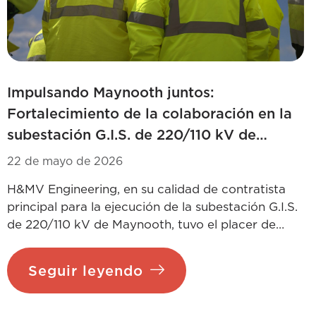
Impulsando Maynooth juntos:
Fortalecimiento de la colaboración en la
subestación G.I.S. de 220/110 kV de
Maynooth
22 de mayo de 2026
H&MV Engineering, en su calidad de contratista
principal para la ejecución de la subestación G.I.S.
de 220/110 kV de Maynooth, tuvo el placer de
recibir recientemente en las instalaciones a
compañeros de ESB Networks y H&MV
Seguir leyendo
Engineering para celebrar una jornada específica
y muy interesante centrada en la seguridad, la
colaboración y la excelencia en la ejecución. La