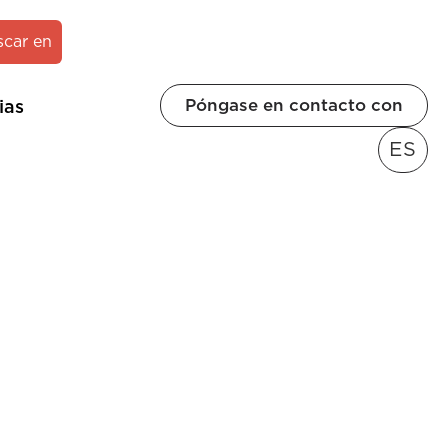
scar en
Póngase en contacto con
ias
ES