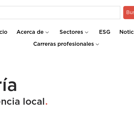
Bu
icio
Acerca de
Sectores
ESG
Notic
Carreras profesionales
ía
.
ncia local