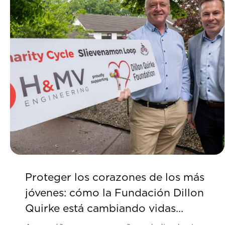
Proteger los corazones de los más
jóvenes: cómo la Fundación Dillon
Quirke está cambiando vidas
gracias a los exámenes cardíacos