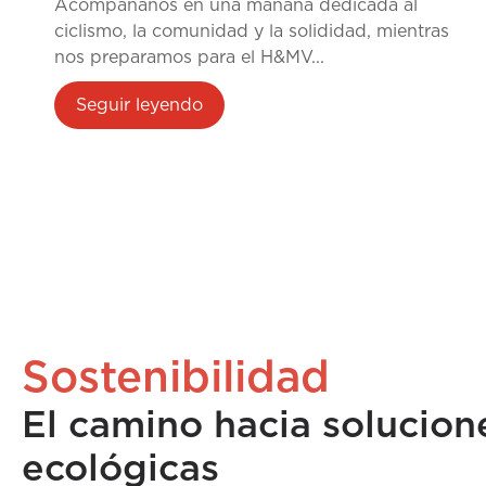
Acompáñanos en una mañana dedicada al
preventivos
ciclismo, la comunidad y la solididad, mientras
nos preparamos para el H&MV...
Seguir leyendo
Sostenibilidad
El camino hacia solucion
ecológicas