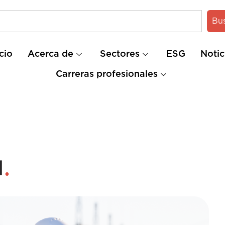
Bu
icio
Acerca de
Sectores
ESG
Notic
Carreras profesionales
.
d