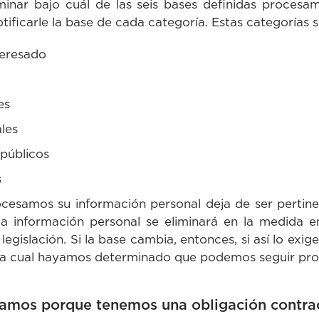
minar bajo cuál de las seis bases definidas procesam
tificarle la base de cada categoría. Estas categorías so
teresado
es
ales
 públicos
s
rocesamos su información personal deja de ser perti
la información personal se eliminará en la medida 
egislación. Si la base cambia, entonces, si así lo exige
 la cual hayamos determinado que podemos seguir pro
atamos porque tenemos una obligación contra