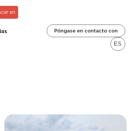
scar en
Póngase en contacto con
ias
ES