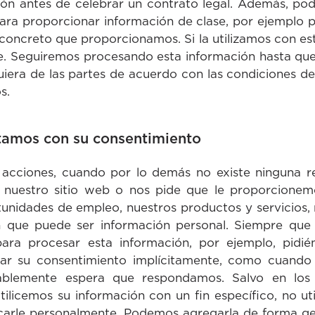
ción antes de celebrar un contrato legal. Además, p
 para proporcionar información de clase, por ejemplo 
 concreto que proporcionamos. Si la utilizamos con est
e. Seguiremos procesando esta información hasta que 
uiera de las partes de acuerdo con las condiciones de
s.
atamos con su consentimiento
acciones, cuando por lo demás no existe ninguna re
uestro sitio web o nos pide que le proporcionem
rtunidades de empleo, nuestros productos y servicios
 que puede ser información personal. Siempre que 
 para procesar esta información, por ejemplo, pid
ar su consentimiento implícitamente, como cuando
nablemente espera que respondamos. Salvo en lo
ilicemos su información con un fin específico, no ut
carle personalmente. Podemos agregarla de forma gene