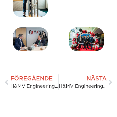
FÖREGÅENDE
NÄSTA
H&MV Engineering utökar sin globala närvaro med nytt kontor i Bangalore, Indien
H&MV Engineering levererar viktig 275 kV-anslutning till rekordstort batterilagringsprojekt i Blackhillock