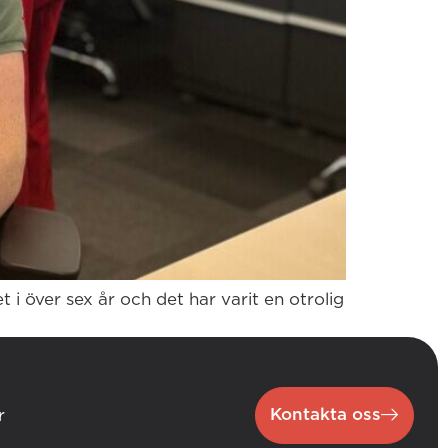
i över sex år och det har varit en otrolig
Kontakta oss
r