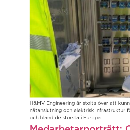
H&MV Engineering är stolta över att kunna
nätanslutning och elektrisk infrastruktur 
och bland de största i Europa.
Medarbetarporträtt: 