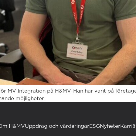
för MV Integration på H&MV. Han har varit på företaget 
nande möjligheter.
Om H&MV
Uppdrag och värderingar
ESG
Nyheter
Karriä