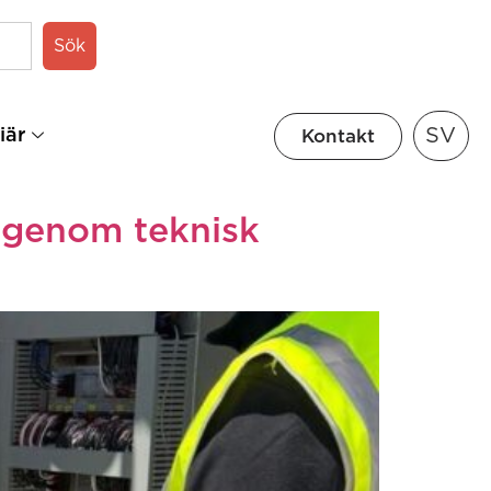
Sök
SV
iär
Kontakt
g genom teknisk