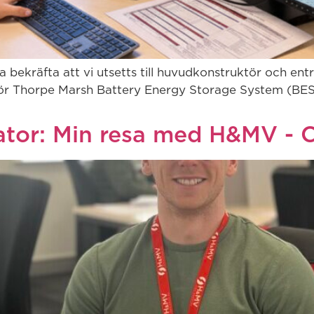
 bekräfta att vi utsetts till huvudkonstruktör och en
för Thorpe Marsh Battery Energy Storage System (BESS) 
kylator: Min resa med H&MV -