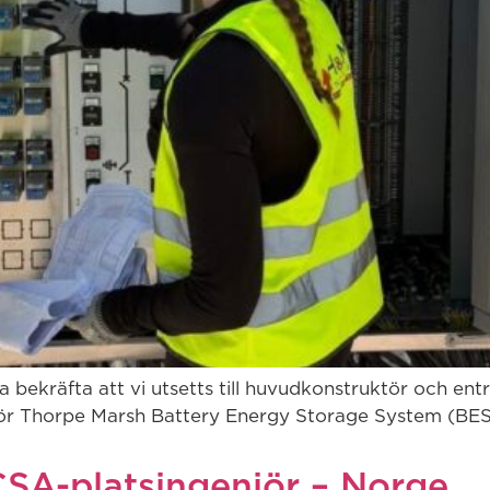
 bekräfta att vi utsetts till huvudkonstruktör och en
för Thorpe Marsh Battery Energy Storage System (BESS) 
CSA-platsingenjör – Norge