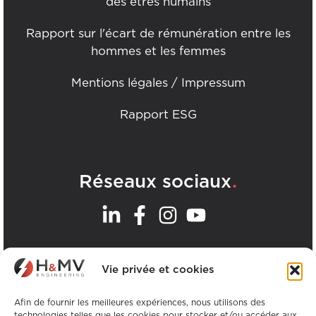
des êtres humains
Rapport sur l'écart de rémunération entre les
hommes et les femmes
Mentions légales / Impressum
Rapport ESG
.
Réseaux sociaux
.
Nos bureaux
Vie privée et cookies
Afin de fournir les meilleures expériences, nous utilisons des
Voir tous les bureaux de H&MV
technologies telles que les cookies pour stocker et/ou accéder aux