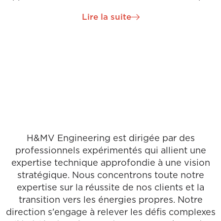
et une expérience éprouvée dans la livraison
Lire la suite
réussie de projets du début à la fin. Patrick a été
une force motrice dans l'établissement de notre
pôle d'ingénierie dans la région de Dublin et a été
rapidement promu au poste de directeur de projet.
Patrick supervise plusieurs de nos projets critiques
basés à l'international et en Irlande dans ce rôle et
est un champion du développement professionnel
continu pour les diplômés en ingénierie.
H&MV Engineering est dirigée par des
professionnels expérimentés qui allient une
expertise technique approfondie à une vision
stratégique. Nous concentrons toute notre
expertise sur la réussite de nos clients et la
transition vers les énergies propres. Notre
direction s'engage à relever les défis complexes