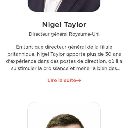
Nigel Taylor
Directeur général Royaume-Uni
En tant que directeur général de la filiale
britannique, Nigel Taylor apporte plus de 30 ans
d'expérience dans des postes de direction, où il a
su stimuler la croissance et mener à bien des
transformations stratégiques. Tout au long de sa
Lire la suite
brillante carrière, Nigel a mis à profit son expertise
dans les domaines des services énergétiques, de la
construction et bien d'autres encore. Il rejoint
l'entreprise pour mener à bien le prochain chapitre
de son développement et de son succès sur le
marché britannique. Avec un style de leadership
stimulant et une quête incessante de l'excellence,