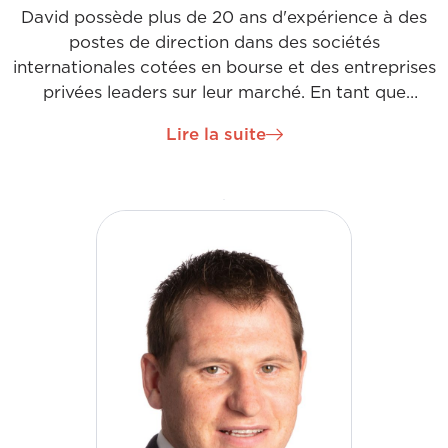
David possède plus de 20 ans d'expérience à des
postes de direction dans des sociétés
internationales cotées en bourse et des entreprises
privées leaders sur leur marché. En tant que
directeur financier, il est chargé de gérer tous les
Lire la suite
aspects de la fonction financière afin de soutenir
notre stratégie de croissance. Pour ce faire, il
développe, gère et contrôle les performances
financières de l'entreprise sur plusieurs sites grâce
à des rapports financiers efficaces (internes et
externes), à la budgétisation et aux prévisions, à la
gestion des risques et de la conformité, et au suivi
des indicateurs de performance clés. Pour
atteindre nos objectifs communs, il est essentiel
que David et l'équipe avec laquelle il travaille
opèrent dans une culture de travail d'équipe et de
soutien aux priorités de l'entreprise.