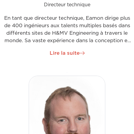
Directeur technique
En tant que directeur technique, Eamon dirige plus
de 400 ingénieurs aux talents multiples basés dans
différents sites de H&MV Engineering à travers le
monde. Sa vaste expérience dans la conception et
la gestion de projets de sous-stations à haute
Lire la suite
tension lui permet d'être un mentor pratique en
ingénierie pour le département. Eamon s'intéresse
vivement au développement professionnel continu
et soutient les programmes de développement de
l'entreprise et les affiliations à des organismes
industriels.