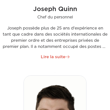
Joseph Quinn
Chef du personnel
Joseph possède plus de 25 ans d'expérience en
tant que cadre dans des sociétés internationales de
premier ordre et des entreprises privées de
premier plan. Il a notamment occupé des postes de
direction au sein du Victor Smorgon Group, d'EY,
Lire la suite
d'Accenture et de BDO, en Irlande, au Royaume-
Uni et en Australie. En tant que Chief People
Officer de H&MV, Joseph gérera toutes les
opérations de ressources humaines, en mettant
l'accent sur l'acquisition de talents et
l'apprentissage et le développement. Son rôle sera
crucial dans l'obtention des talents adéquats pour
alimenter la croissance de l'entreprise, soutenir son
expansion dans de nouvelles régions et maintenir la