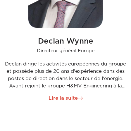
Declan Wynne
Directeur général Europe
Declan dirige les activités européennes du groupe
et possède plus de 20 ans d'expérience dans des
postes de direction dans le secteur de l'énergie.
Ayant rejoint le groupe H&MV Engineering à la
suite d'une acquisition, Declan apporte un esprit
Lire la suite
entrepreneurial, une solide expérience en ingénierie
et un sens aigu des affaires, complétés par un style
de leadership axé sur les personnes. Sa passion
pour l'ingénierie et la décarbonisation nourrit sa
vision de créer une entreprise d'ingénierie