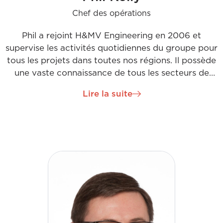
Chef des opérations
Phil a rejoint H&MV Engineering en 2006 et
supervise les activités quotidiennes du groupe pour
tous les projets dans toutes nos régions. Il possède
une vaste connaissance de tous les secteurs de
l'entreprise. Il continue à se concentrer sur le
Lire la suite
maintien et le développement des relations avec les
clients, tout en constituant des équipes
exceptionnelles pour fournir un travail de qualité à
nos clients. Sa vision en tant que directeur des
opérations est centrée sur la collaboration avec
toutes les parties prenantes et sur le
développement continu de notre personnel par le
biais d'une réflexion innovante et de solutions
durables.