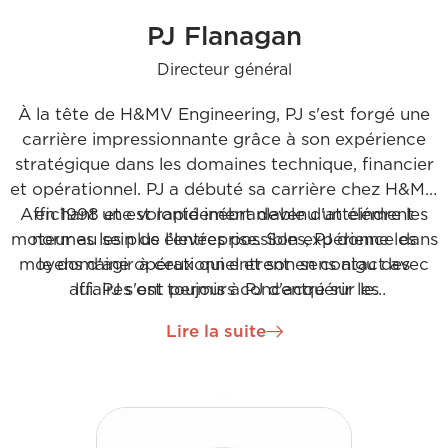
PJ Flanagan
Directeur général
À la tête de H&MV Engineering, PJ s'est forgé une
carrière impressionnante grâce à son expérience
stratégique dans les domaines technique, financier
et opérationnel. PJ a débuté sa carrière chez H&MV
Affichant une volonté inébranlable d'atteindre les
en 1998 et est rapidement devenu un élément
moteur au sein de l'entreprise. Son expérience dans
normes les plus élevées possibles, PJ donne les
moyens d'agir à ceux qui entrent en contact avec
le domaine opérationnel et son sens aigu des
affaires ont permis à PJ d'acquérir les
lui. PJ s'est toujours concentré sur le
développement d'offres de solutions EPC destinées
connaissances et les compétences nécessaires
Lire la suite
pour se positionner comme un leader du secteur.
aux principaux utilisateurs industriels et aux
services publics du monde entier.