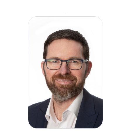
l'Irlande, l'Europe, le Royaume-Uni, les États-Unis,
l'Australie et l'Asie. Dans le cadre de ses fonctions
chez H&MV, David sera chargé de superviser
toutes les facettes de la fonction santé, sécurité et
environnement (SSE) de l'entreprise. Il mettra en
œuvre une approche globale du cycle de vie des
projets et s'attachera à faire progresser la culture
de H&MV en matière de santé et de bien-être. Ses
principales responsabilités consisteront à
promouvoir l'engagement de l'entreprise à
atteindre l'excellence en matière de normes de
santé, de sécurité et d'environnement dans le
cadre de notre stratégie de croissance globale.