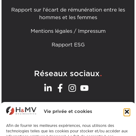
Rapport sur l'écart de rémunération entre les
hommes et les femmes
Mentions légales / Impressum
Rapport ESG
.
Réseaux sociaux
.
Nos bureaux
Vie privée et cookies
Afin de fournir les meilleures expériences, nous utilisons des
Voir tous les bureaux de H&MV
technologies telles que les cookies pour stocker et/ou accéder aux