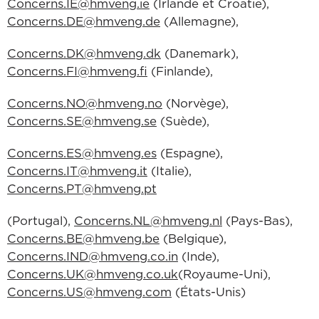
Concerns.IE@hmveng.ie
(Irlande et Croatie),
Concerns.DE@hmveng.de
(Allemagne),
Concerns.DK@hmveng.dk
(Danemark),
Concerns.FI@hmveng.fi
(Finlande),
Concerns.NO@hmveng.no
(Norvège),
Concerns.SE@hmveng.se
(Suède),
Concerns.ES@hmveng.es
(Espagne),
Concerns.IT@hmveng.it
(Italie),
Concerns.PT@hmveng.pt
(Portugal),
Concerns.NL@hmveng.nl
(Pays-Bas),
Concerns.BE@hmveng.be
(Belgique),
Concerns.IND@hmveng.co.in
(Inde),
Concerns.UK@hmveng.co.uk
(Royaume-Uni),
Concerns.US@hmveng.com
(États-Unis)