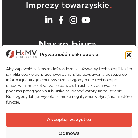
.
Imprezy towarzyskie
.
Nasze biura
Prywatność i pliki cookie
Zobacz wszystkie biura H&MV
Aby zapewnić najlepsze doświadczenia, używamy technologii takich
jak pliki cookie do przechowywania i/lub uzyskiwania dostępu do
informacji o urządzeniu. Wyrażenie zgody na te technologie
umożliwi nam przetwarzanie danych, takich jak zachowanie
podczas przeglądania lub unikalne identyfikatory na tej stronie.
Brak zgody lub jej wycofanie może negatywnie wpłynąć na niektóre
funkcje.
Prawa autorskie © H&MV Engineering. Wszelkie
prawa zastrzeżone.
Akceptuj wszystko
Strona internetowa Avalanche
Odmowa
Globalne doświadczenie. Lokalna wiedza