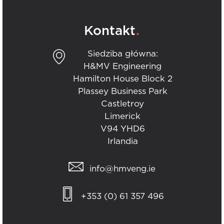
.
Kontakt
Siedziba główna:
H&MV Engineering
Hamilton House Block 2
Plassey Business Park
Castletroy
Limerick
V94 YHD6
Irlandia
info@hmveng.ie
+353 (0) 61 357 496