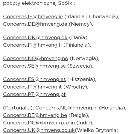
poczty elektronicznej Spółki:
Concerns.IE@hmveng.ie
(Irlandia i Chorwacja),
Concerns.DE@hmveng.de
(Niemcy),
Concerns.DK@hmveng.dk
(Dania),
Concerns.FI@hmveng.fi
(Finlandia),
Concerns.NO@hmveng.no
(Norwegia),
Concerns.SE@hmveng.se
(Szwecja),
Concerns.ES@hmveng.es
(Hiszpania),
Concerns.IT@hmveng.it
(Włochy),
Concerns.PT@hmveng.pt
(Portugalia),
Concerns.NL@hmveng.nl
(Holandia),
Concerns.BE@hmveng.be
(Belgia),
Concerns.IND@hmveng.co.in
(Indie),
Concerns.UK@hmveng.co.uk
(Wielka Brytania),