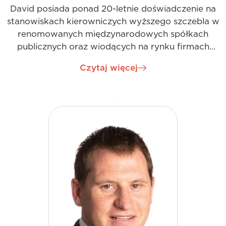
David posiada ponad 20-letnie doświadczenie na
stanowiskach kierowniczych wyższego szczebla w
renomowanych międzynarodowych spółkach
publicznych oraz wiodących na rynku firmach
prywatnych. Jako dyrektor finansowy odpowiada
Czytaj więcej
za zarządzanie wszystkimi elementami funkcji
finansowej w celu wspierania naszej strategii
rozwoju. Osiąga to poprzez opracowywanie,
zarządzanie i kontrolowanie wyników finansowych
firmy w wielu lokalizacjach poprzez skuteczne
sprawozdawczość finansową (wewnętrzną i
zewnętrzną), budżetowanie i prognozowanie,
zarządzanie ryzykiem i zgodnością oraz
monitorowanie kluczowych wskaźników
wydajności. Kluczem do osiągnięcia naszych
wspólnych celów dla Davida i zespołu, z którym
pracuje, jest działanie w kulturze pracy zespołowej
i wspieranie priorytetów biznesowych.