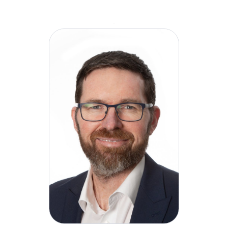
Brytania, USA, Australia i Azja. W swojej roli w
H&MV David będzie odpowiedzialny za
nadzorowanie wszystkich aspektów funkcji
zdrowia, bezpieczeństwa i ochrony środowiska
(HSE) firmy. Będzie wdrażał kompleksowe
podejście do cyklu życia projektu i skupiał się na
rozwijaniu kultury zdrowia i dobrego
samopoczucia w H&MV. Do jego kluczowych
obowiązków należeć będzie kierowanie
zaangażowaniem firmy w osiąganie doskonałości
w zakresie zdrowia, bezpieczeństwa i standardów
środowiskowych w ramach naszej nadrzędnej
strategii rozwoju.