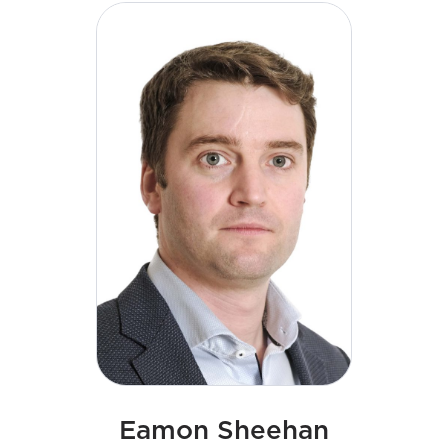
budowy wiodącej specjalistycznej firmy
inżynieryjnej, która umożliwi transformację
energetyczną. Jego strategiczne przywództwo i
zaangażowanie w kulturę doskonałości nadal
kształtują kolejny etap rozwoju firmy. Declan
posiada dyplom inżyniera oraz tytuł magistra
zarządzania biznesowego (MBA).
Eamon Sheehan