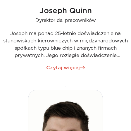
Joseph Quinn
Dyrektor ds. pracowników
Joseph ma ponad 25-letnie doświadczenie na
stanowiskach kierowniczych w międzynarodowych
spółkach typu blue chip i znanych firmach
prywatnych. Jego rozległe doświadczenie
obejmuje wysokie stanowiska w The Victor
Czytaj więcej
Smorgon Group, EY, Accenture i BDO w Irlandii,
Wielkiej Brytanii i Australii. Jako Chief People
Officer w H&MV, Joseph będzie zarządzał
wszystkimi operacjami HR, kładąc nacisk na
pozyskiwanie talentów oraz naukę i rozwój. Jego
rola będzie kluczowa w pozyskiwaniu
odpowiednich talentów, które będą napędzać
rozwój firmy, wspierać jej ekspansję na nowe
regiony i podtrzymywać pozytywną kulturę, która