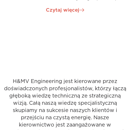
techniczną oraz udokumentowane doświadczenie
Czytaj więcej
w skutecznej realizacji projektów od ich powstania
do ukończenia. Patrick był siłą napędową w
tworzeniu naszego centrum inżynieryjnego w
regionie Dublina i szybko awansował na
stanowisko dyrektora projektu. Patrick nadzoruje
kilka naszych międzynarodowych i irlandzkich
projektów o znaczeniu krytycznym i jest
orędownikiem ciągłego rozwoju zawodowego
absolwentów inżynierii.
H&MV Engineering jest kierowane przez
doświadczonych profesjonalistów, którzy łączą
głęboką wiedzę techniczną ze strategiczną
wizją. Całą naszą wiedzę specjalistyczną
skupiamy na sukcesie naszych klientów i
przejściu na czystą energię. Nasze
kierownictwo jest zaangażowane w