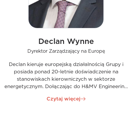
Declan Wynne
Dyrektor Zarządzający na Europę
Declan kieruje europejską działalnością Grupy i
posiada ponad 20-letnie doświadczenie na
stanowiskach kierowniczych w sektorze
energetycznym. Dołączając do H&MV Engineering
Group w wyniku przejęcia, Declan wnosi
Czytaj więcej
przedsiębiorcze podejście, solidne doświadczenie
inżynierskie i dynamiczne wyczucie biznesowe,
uzupełnione stylem przywództwa
skoncentrowanym na ludziach. Jego pasja do
inżynierii i dekarbonizacji napędza jego wizję