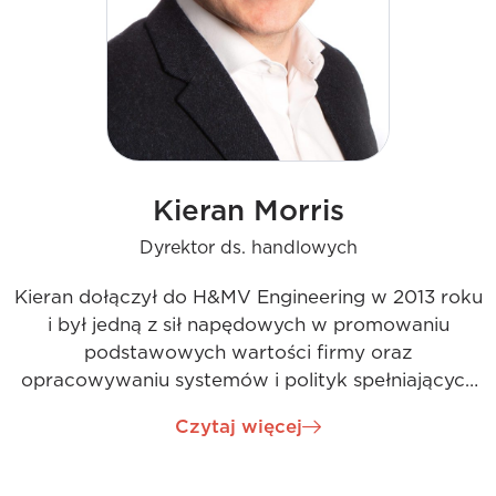
Kieran Morris
Dyrektor ds. handlowych
Kieran dołączył do H&MV Engineering w 2013 roku
i był jedną z sił napędowych w promowaniu
podstawowych wartości firmy oraz
opracowywaniu systemów i polityk spełniających
potrzeby rynku lokalnego i europejskiego. Jako
Czytaj więcej
dyrektor handlowy Kieran jest odpowiedzialny za
zarządzanie wielomilionowymi kontraktami w
Europie, RPA i Indiach. Kieran udowodnił, że jest