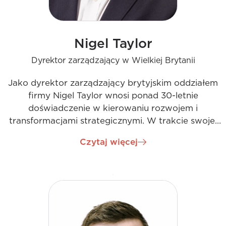
Nigel Taylor
Dyrektor zarządzający w Wielkiej Brytanii
Jako dyrektor zarządzający brytyjskim oddziałem
firmy Nigel Taylor wnosi ponad 30-letnie
doświadczenie w kierowaniu rozwojem i
transformacjami strategicznymi. W trakcie swojej
bogatej kariery Nigel wykorzystywał swoją wiedzę
Czytaj więcej
specjalistyczną w zakresie usług energetycznych,
budownictwa i nie tylko. Dołączył do firmy, aby
poprowadzić kolejny etap rozwoju i sukcesu na
rynku brytyjskim. Dzięki inspirującemu stylowi
przywództwa i nieustannemu dążeniu do
doskonałości Nigel nadzoruje strategię, rozwój
biznesowy, kulturę organizacyjną, rozwój talentów,