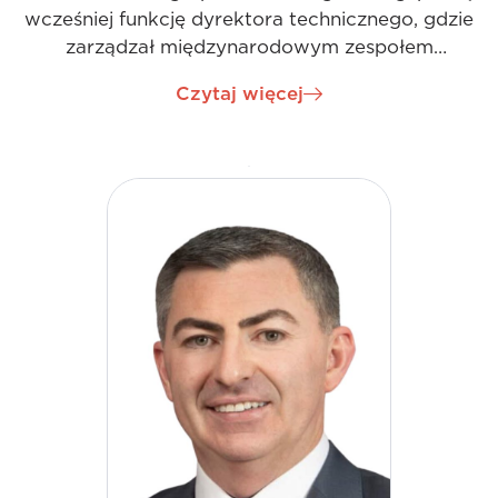
wcześniej funkcję dyrektora technicznego, gdzie
zarządzał międzynarodowym zespołem
oddającym do użytku złożone układy podstacji
Czytaj więcej
wysokiego napięcia. Jako dyrektor zarządzający w
Irlandii, rozwinął swoje umiejętności biznesowe,
wykorzystując swoją innowacyjność i
przedsiębiorczość, współpracując z wieloma
znanymi klientami i nadzorując duże projekty
regionalne.