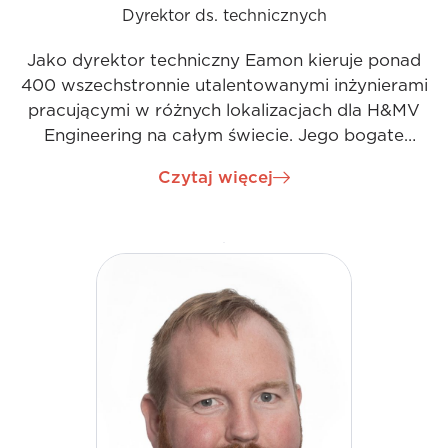
Dyrektor ds. technicznych
Jako dyrektor techniczny Eamon kieruje ponad
400 wszechstronnie utalentowanymi inżynierami
pracującymi w różnych lokalizacjach dla H&MV
Engineering na całym świecie. Jego bogate
doświadczenie w projektowaniu i zarządzaniu
Czytaj więcej
projektami podstacji wysokiego napięcia pozwala
mu pełnić rolę praktycznego mentora
inżynieryjnego dla działu. Eamon jest głęboko
zainteresowany ciągłym rozwojem zawodowym i
wspiera programy rozwojowe firmy oraz
przynależność do organizacji branżowych.