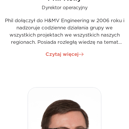
Dyrektor operacyjny
Phil dołączył do H&MV Engineering w 2006 roku i
nadzoruje codzienne działania grupy we
wszystkich projektach we wszystkich naszych
regionach. Posiada rozległą wiedzę na temat
wszystkich sektorów działalności firmy. Nadal
Czytaj więcej
koncentruje się na utrzymywaniu i rozwijaniu relacji
z klientami, jednocześnie budując wyjątkowe
zespoły, które zapewniają naszym klientom
wysoką jakość pracy. Jego wizja jako dyrektora
operacyjnego koncentruje się na współpracy ze
wszystkimi interesariuszami oraz ciągłym rozwoju
naszych pracowników poprzez innowacyjne
myślenie i zrównoważone rozwiązania.