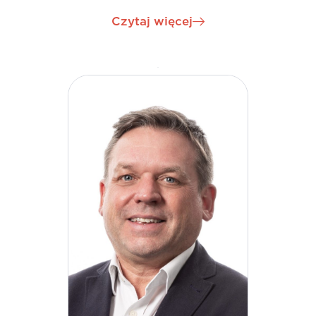
zarządzania aktywami i jakości i stał się
Czytaj więcej
strategiczną, wiodącą siłą napędową
międzynarodowego rozwoju H&MV Engineering w
roli dyrektora ds. rozwoju. Enda jest orędownikiem
ciągłego rozwoju i ewolucji firmy, ponieważ nadal
rozwijamy się w nowych regionach i sektorach na
całym świecie.