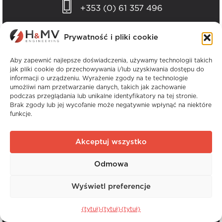
+353 (0) 61 357 496
Prywatność i pliki cookie
.
Polityki i raporty
Aby zapewnić najlepsze doświadczenia, używamy technologii takich
jak pliki cookie do przechowywania i/lub uzyskiwania dostępu do
informacji o urządzeniu. Wyrażenie zgody na te technologie
Polityka prywatności
umożliwi nam przetwarzanie danych, takich jak zachowanie
podczas przeglądania lub unikalne identyfikatory na tej stronie.
Polityka dotycząca plików cookie
Brak zgody lub jej wycofanie może negatywnie wpłynąć na niektóre
funkcje.
Oświadczenie o współczesnym niewolnictwie i
handlu ludźmi
Akceptuj wszystko
Raport na temat różnic w wynagrodzeniach
Odmowa
kobiet i mężczyzn
Wyświetl preferencje
Stopka redakcyjna / Impressum
{tytuł}
{tytuł}
{tytuł}
Raport ESG