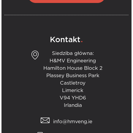
.
Kontakt
Siedziba główna:
H&MV Engineering
Hamilton House Block 2
Plassey Business Park
Castletroy
Limerick
V94 YHD6
Irlandia
info@hmveng.ie