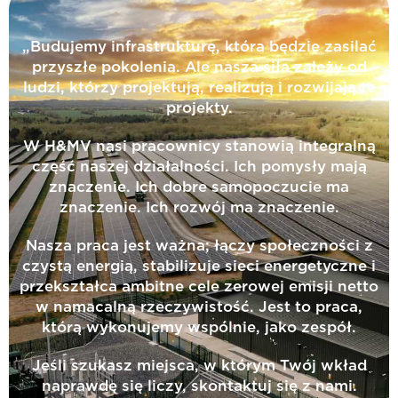
„Budujemy infrastrukturę, która będzie zasilać
przyszłe pokolenia. Ale nasza siła zależy od
ludzi, którzy projektują, realizują i rozwijają te
projekty.
W H&MV nasi pracownicy stanowią integralną
część naszej działalności. Ich pomysły mają
znaczenie. Ich dobre samopoczucie ma
znaczenie. Ich rozwój ma znaczenie.
Nasza praca jest ważna; łączy społeczności z
czystą energią, stabilizuje sieci energetyczne i
przekształca ambitne cele zerowej emisji netto
w namacalną rzeczywistość. Jest to praca,
którą wykonujemy wspólnie, jako zespół.
Jeśli szukasz miejsca, w którym Twój wkład
naprawdę się liczy, skontaktuj się z nami.