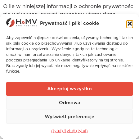
O ile w niniejszej informacji o ochronie prywatności
nie wskazano inaczej, przechowujemy dane
osobowe użytkownika tylko tak długo, jak jest to
Prywatność i pliki cookie
wymagane przez nas:
Aby zapewnić najlepsze doświadczenia, używamy technologii takich
w celu świadczenia użytkownikowi żądanych
jak pliki cookie do przechowywania i/lub uzyskiwania dostępu do
informacji o urządzeniu. Wyrażenie zgody na te technologie
przez niego usług;
umożliwi nam przetwarzanie danych, takich jak zachowanie
podczas przeglądania lub unikalne identyfikatory na tej stronie.
przestrzegania innych przepisów prawa, w tym
Brak zgody lub jej wycofanie może negatywnie wpłynąć na niektóre
przez okres wymagany przez nasze organy
funkcje.
podatkowe;
na poparcie roszczenia lub obrony w sądzie.
Akceptuj wszystko
Odmowa
23. Zgodność z prawem
Wyświetl preferencje
Nasza polityka prywatności została opracowana w
{tytuł}
{tytuł}
{tytuł}
taki sposób, aby była zgodna z prawem każdego