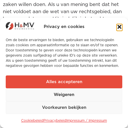
zaken willen doen. Als u van mening bent dat het
niet voldoet aan de wet van uw rechtsgebied, dan
horen we dat graag. Uiteindelijk is het echter uw
keuze of u onze website wilt gebruiken, voor ons
Privacy en cookies
wilt werken of gebruik wilt maken van onze
diensten.
Om de beste ervaringen te bieden, gebruiken we technologieën
zoals cookies om apparaatinformatie op te slaan en/of te openen.
Door toestemming te geven voor deze technologieën kunnen we
gegevens zoals surfgedrag of unieke ID's op deze site verwerken.
24. Herziening van dit privacybeleid
Als u geen toestemming geeft of uw toestemming intrekt, kan dit
negatieve gevolgen hebben voor bepaalde functies en kenmerken.
We kunnen deze privacyverklaring van tijd tot tijd
bijwerken als dat nodig is. De voorwaarden die op
Alles accepteren
u van toepassing zijn, zijn de voorwaarden die hier
op onze website zijn geplaatst op de dag dat u
Weigeren
onze website gebruikt. We raden u aan een kopie
Voorkeuren bekijken
af te drukken voor uw administratie. Als u vragen
hebt over ons privacybeleid, kunt u contact met
Cookiebeleid
Privacybeleid
Impressum / Impressum
ons opnemen.