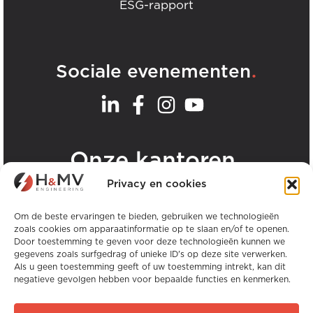
ESG-rapport
.
Sociale evenementen
.
Onze kantoren
Privacy en cookies
Bekijk alle H&MV kantoren
Om de beste ervaringen te bieden, gebruiken we technologieën
zoals cookies om apparaatinformatie op te slaan en/of te openen.
Door toestemming te geven voor deze technologieën kunnen we
gegevens zoals surfgedrag of unieke ID's op deze site verwerken.
Als u geen toestemming geeft of uw toestemming intrekt, kan dit
negatieve gevolgen hebben voor bepaalde functies en kenmerken.
Copyright © H&MV Engineering. Alle rechten