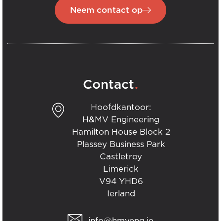
Neem contact op
.
Contact
Hoofdkantoor:
H&MV Engineering
Hamilton House Block 2
Plassey Business Park
Castletroy
Limerick
V94 YHD6
Ierland
info@hmveng.ie