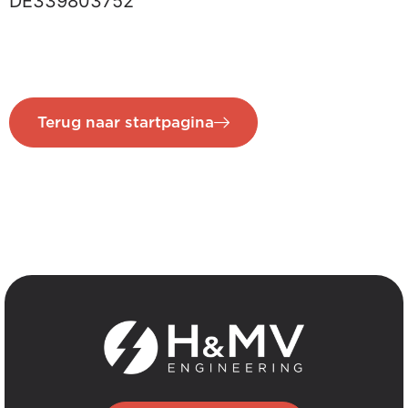
DE339803752
Terug naar startpagina