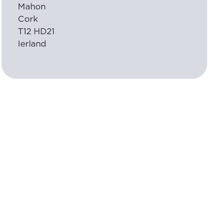
Mahon
Cork
T12 HD21
Ierland