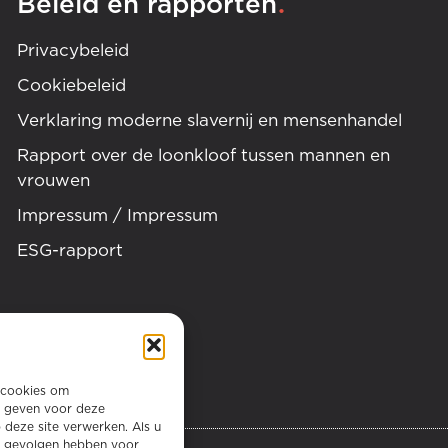
.
Beleid en rapporten
Privacybeleid
Cookiebeleid
Verklaring moderne slavernij en mensenhandel
Rapport over de loonkloof tussen mannen en
vrouwen
Impressum / Impressum
ESG-rapport
 cookies om
e geven voor deze
 deze site verwerken. Als u
e gevolgen hebben voor