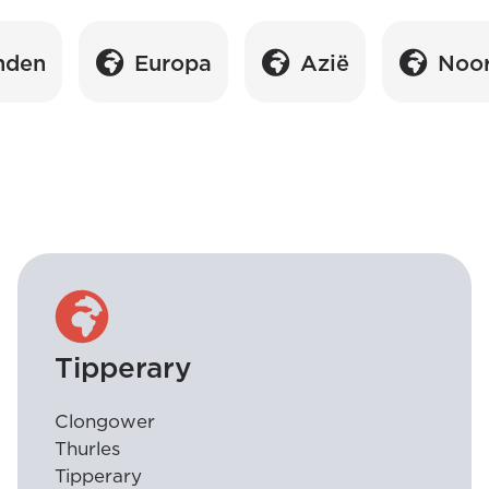
nden
Europa
Azië
Noo
Tipperary
Clongower
Thurles
Tipperary