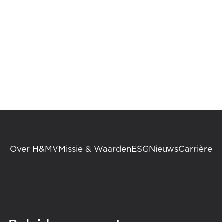
Over H&MV
Missie & Waarden
ESG
Nieuws
Carrière