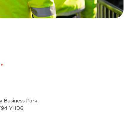
.
p
y Business Park,
. V94 YHD6