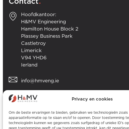
.
Contact
Hoofdkantoor:
H&MV Engineering
Hamilton House Block 2
Plassey Business Park
Castletroy
Limerick
V94 YHD6
Ierland
info@hmveng.ie
+353 (0) 61 357 496
Privacy en cookies
Om de beste ervaringen te bieden, gebruiken we technologieën zoals
apparaatinformatie op te slaan en/of te openen. Door toestemming t
technologieën kunnen we gegevens zoals surfgedrag of unieke ID's op
geen toestemming geeft of uw toestemming intrekt, kan dit negatiev