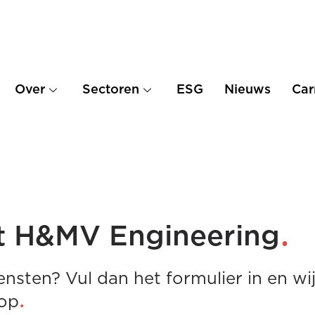
Over
Sectoren
ESG
Nieuws
Car
.
t H&MV Engineering
ensten? Vul dan het formulier in en w
.
 op