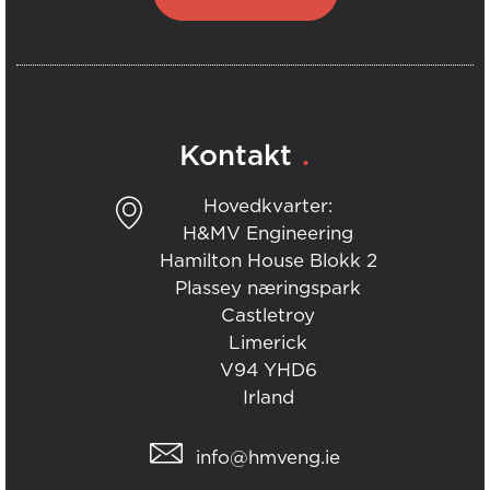
.
Kontakt
Hovedkvarter:
H&MV Engineering
Hamilton House Blokk 2
Plassey næringspark
Castletroy
Limerick
V94 YHD6
Irland
info@hmveng.ie