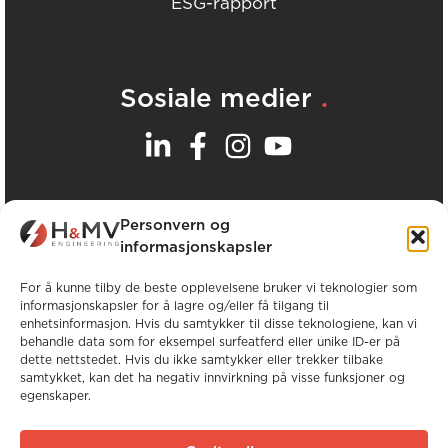
ESG-rapport
.
Sosiale medier
.
Våre kontorer
Personvern og
informasjonskapsler
Se alle H&MV-kontorer
For å kunne tilby de beste opplevelsene bruker vi teknologier som
informasjonskapsler for å lagre og/eller få tilgang til
enhetsinformasjon. Hvis du samtykker til disse teknologiene, kan vi
behandle data som for eksempel surfeatferd eller unike ID-er på
dette nettstedet. Hvis du ikke samtykker eller trekker tilbake
samtykket, kan det ha negativ innvirkning på visse funksjoner og
egenskaper.
Opphavsrett © H&MV Engineering. Alle