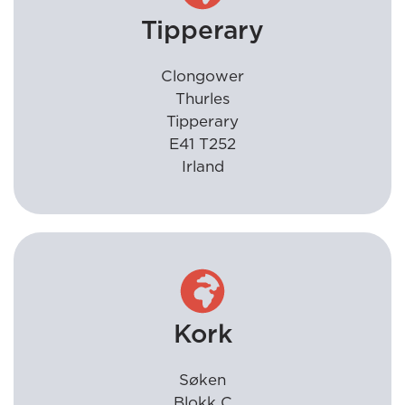
Tipperary
Clongower
Thurles
Tipperary
E41 T252
Irland
Kork
Søken
Blokk C