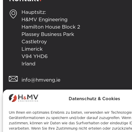
Hauptsitz:
H&MV Engineering
Hamilton House Block 2
Plassey Business Park
Castletroy
Limerick
V94 YHD6
Irland
info@hmveng.ie
+353 (0) 61 357 496
Datenschutz & Cookies
Um Ihnen ein optimales Erlebnis zu bieten, verwenden wir Technologi
Geräteinformationen zu speichern und/oder darauf zuzugreifen. Wenn 
zustimmen, können wir Daten wie das Surfverhalten oder eindeutige I
verarbeiten. Wenn Sie Ihre Zustimmung nicht erteilen oder zurückzie