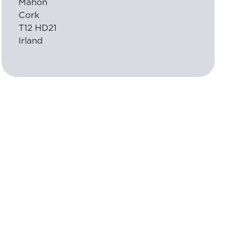
Mahon
Cork
T12 HD21
Irland