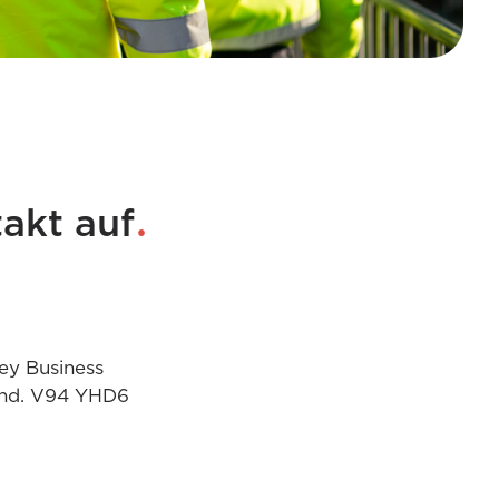
.
akt auf
ey Business
land. V94 YHD6