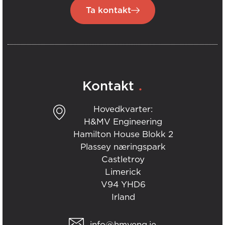
Ta kontakt
.
Kontakt
Hovedkvarter:
H&MV Engineering
Hamilton House Blokk 2
Plassey næringspark
Castletroy
Limerick
V94 YHD6
Irland
info@hmveng.ie