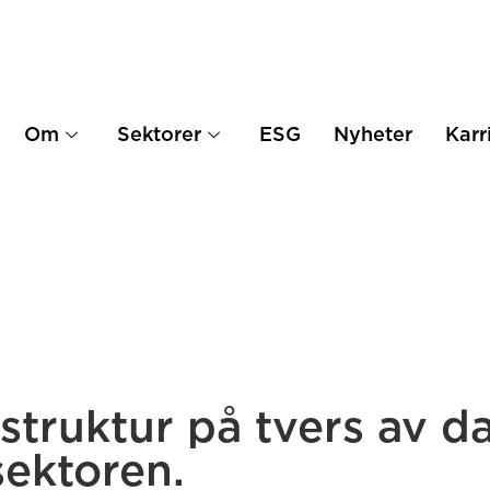
Om
Sektorer
ESG
Nyheter
Karr
astruktur på tvers av d
sektoren.