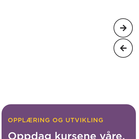
OPPLÆRING OG UTVIKLING
Oppdag kursene våre.