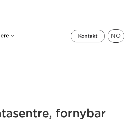
NO
iere
Kontakt
atasentre, fornybar