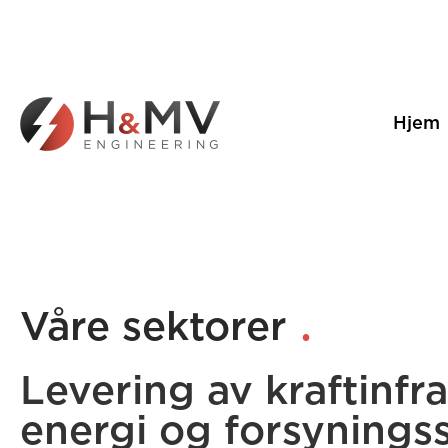
Hjem
.
Våre sektorer
Levering av kraftinfr
energi og forsynings