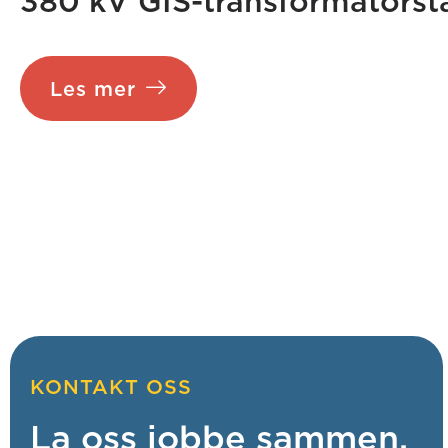
380 kV GIS-transformatorst
Les mer
KONTAKT OSS
La oss jobbe sammen.