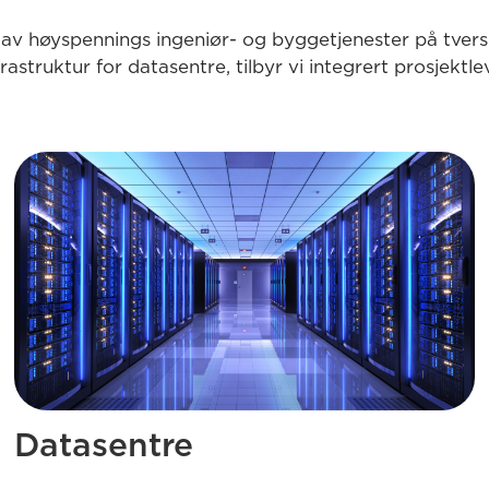
v høyspennings ingeniør- og byggetjenester på tvers a
frastruktur for datasentre, tilbyr vi integrert prosjekt
Datasentre