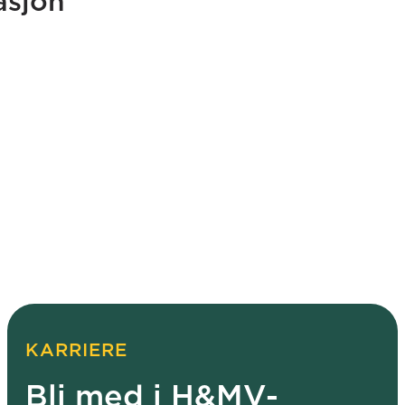
asjon
KARRIERE
Bli med i H&MV-