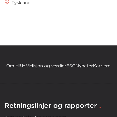
Tyskland
Om H&MV
Misjon og verdier
ESG
Nyheter
Karriere
.
Retningslinjer og rapporter