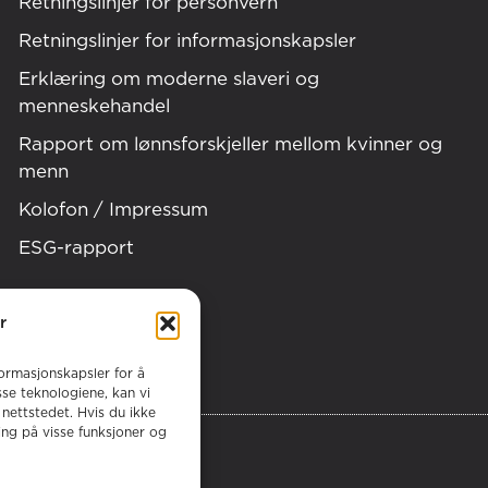
Retningslinjer for personvern
Retningslinjer for informasjonskapsler
Erklæring om moderne slaveri og
menneskehandel
Rapport om lønnsforskjeller mellom kvinner og
menn
Kolofon / Impressum
ESG-rapport
r
ormasjonskapsler for å
isse teknologiene, kan vi
nettstedet. Hvis du ikke
ing på visse funksjoner og