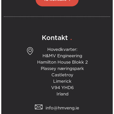
.
Kontakt
Hovedkvarter:
H&MV Engineering
Hamilton House Blokk 2
Plassey næringspark
Castletroy
Limerick
V94 YHD6
Irland
info@hmveng.ie