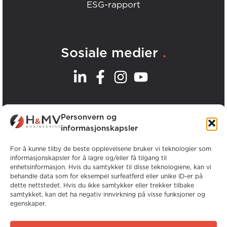
ESG-rapport
.
Sosiale medier
.
Våre kontorer
Personvern og
informasjonskapsler
Se alle H&MV-kontorer
For å kunne tilby de beste opplevelsene bruker vi teknologier som
informasjonskapsler for å lagre og/eller få tilgang til
enhetsinformasjon. Hvis du samtykker til disse teknologiene, kan vi
behandle data som for eksempel surfeatferd eller unike ID-er på
dette nettstedet. Hvis du ikke samtykker eller trekker tilbake
samtykket, kan det ha negativ innvirkning på visse funksjoner og
egenskaper.
Opphavsrett © H&MV Engineering. Alle