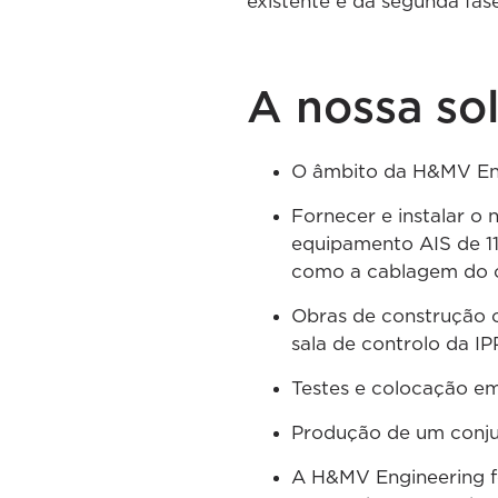
existente e da segunda fas
A nossa so
O âmbito da H&MV Enge
Fornecer e instalar o
equipamento AIS de 11
como a cablagem do ci
Obras de construção c
sala de controlo da IP
Testes e colocação e
Produção de um conjun
A H&MV Engineering fo