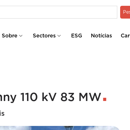
Pe
Sobre
Sectores
ESG
Notícias
Car
nny 110 kV 83 MW
is