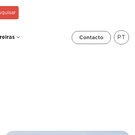
squisar
PT
reiras
Contacto