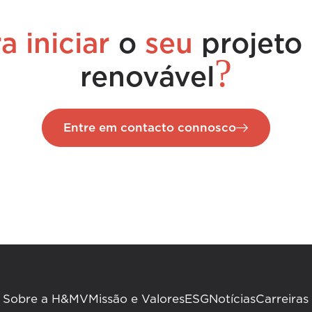
a iniciar
o
seu
projeto
?
renovável
Entre em contacto connosco
Sobre a H&MV
Missão e Valores
ESG
Notícias
Carreiras