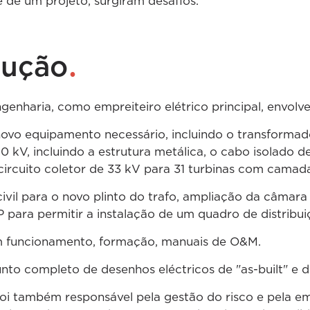
e de um projeto, surgiram desafios.
.
lução
nharia, como empreiteiro elétrico principal, envolv
 novo equipamento necessário, incluindo o transforma
0 kV, incluindo a estrutura metálica, o cabo isolado 
rcuito coletor de 33 kV para 31 turbinas com camad
ivil para o novo plinto do trafo, ampliação da câmara
P para permitir a instalação de um quadro de distribui
m funcionamento, formação, manuais de O&M.
to completo de desenhos eléctricos de "as-built" e d
i também responsável pela gestão do risco e pela em