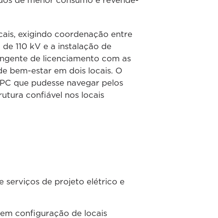
íodos de menor consumo e revendê-
cais, exigindo coordenação entre
de 110 kV e a instalação de
angente de licenciamento com as
de bem-estar em dois locais. O
EPC que pudesse navegar pelos
utura confiável nos locais
serviços de projeto elétrico e
em configuração de locais