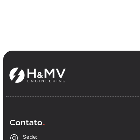
.
Contato
Sede: