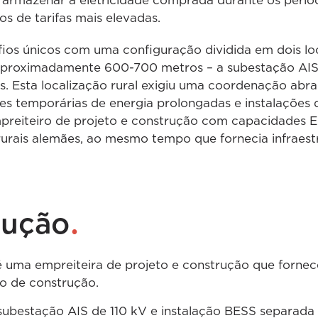
ia armazenar a eletricidade comprada durante os per
os de tarifas mais elevadas.
ios únicos com uma configuração dividida em dois lo
 aproximadamente 600-700 metros – a subestação AIS 
. Esta localização rural exigiu uma coordenação abr
es temporárias de energia prolongadas e instalações 
mpreiteiro de projeto e construção com capacidades 
rurais alemães, ao mesmo tempo que fornecia infraestr
.
lução
uma empreiteira de projeto e construção que fornece 
tão de construção.
ubestação AIS de 110 kV e instalação BESS separada 