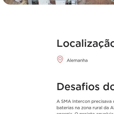
Localizaçã
Alemanha
Desafios do
A SMA Intercon precisava 
baterias na zona rural da