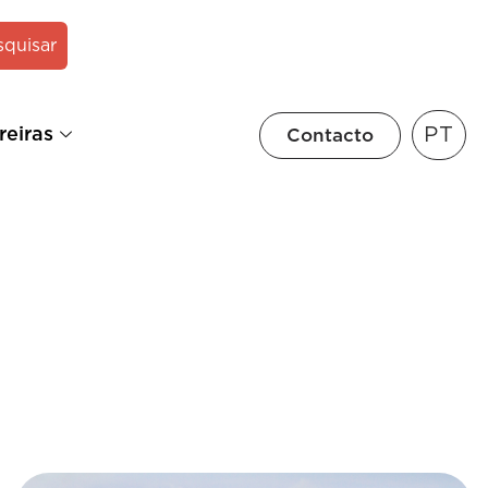
squisar
PT
reiras
Contacto