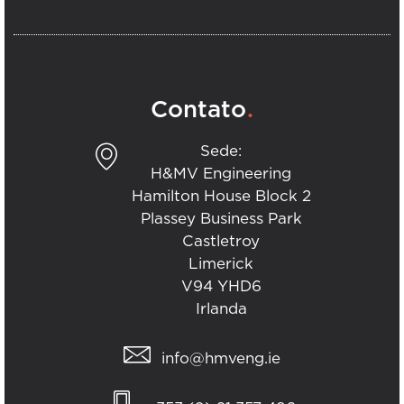
.
Contato
Sede:
H&MV Engineering
Hamilton House Block 2
Plassey Business Park
Castletroy
Limerick
V94 YHD6
Irlanda
info@hmveng.ie