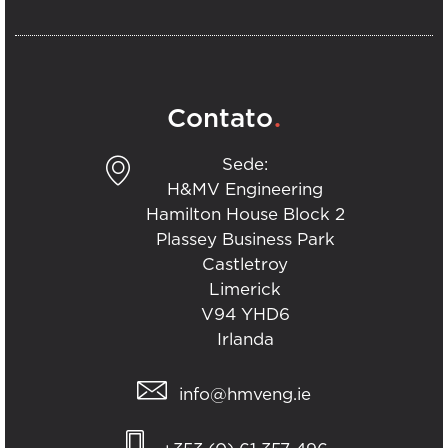
.
Contato
Sede:
H&MV Engineering
Hamilton House Block 2
Plassey Business Park
Castletroy
Limerick
V94 YHD6
Irlanda
info@hmveng.ie