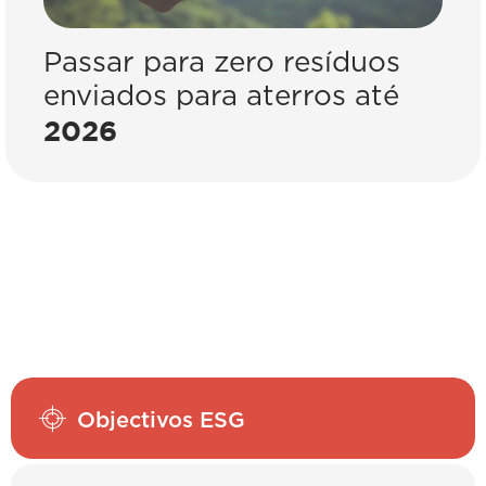
Passar para zero resíduos
D
enviados para aterros até
2
2026
Objectivos ESG