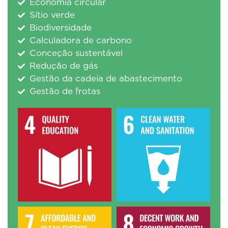
Economia circular
Sítio verde
Biodiversidade
Calculadora de carbono
Conceção sustentável
Redução de gás
Gestão da cadeia de abastecimento
Gestão de frotas