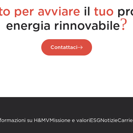
to per avviare
il
tuo
pr
?
energia rinnovabile
Contattaci
nformazioni su H&MV
Missione e valori
ESG
Notizie
Carrie