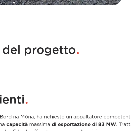
.
 del progetto
.
ienti
 Bord na Mòna, ha richiesto un appaltatore competent
capacità
di esportazione di 83 MW
una
massima
. Trat