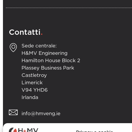
.
Contatti
Sede centrale:
H&MV Engineering
Hamilton House Block 2
Plassey Business Park
Castletroy
Limerick
V94 YHD6
Irlanda
info@hmveng.ie
+353 (0) 61 357 496