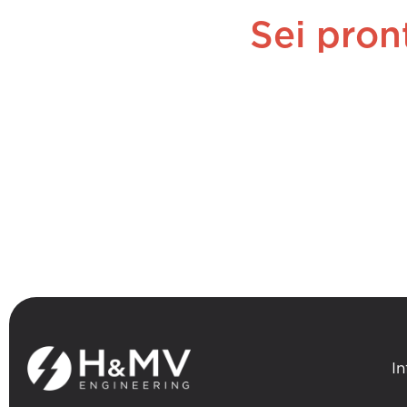
Sei pron
I