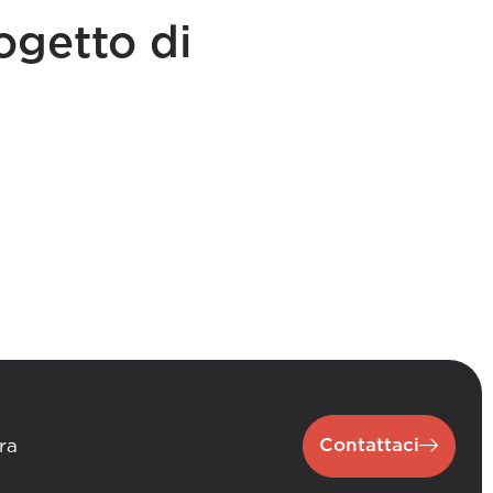
ogetto di
Contattaci
ra