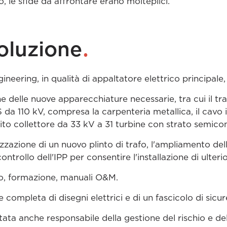
, le sfide da affrontare erano molteplici.
.
oluzione
eering, in qualità di appaltatore elettrico principal
one delle nuove apparecchiature necessarie, tra cui il 
 da 110 kV, compresa la carpenteria metallica, il cavo 
uito collettore da 33 kV a 31 turbine con strato semico
lizzazione di un nuovo plinto di trafo, l'ampliamento del
ontrollo dell'IPP per consentire l'installazione di ulterior
io, formazione, manuali O&M.
 completa di disegni elettrici e di un fascicolo di sicur
ta anche responsabile della gestione del rischio e dell