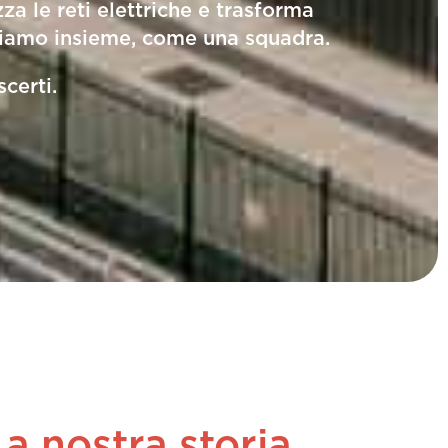
za le reti elettriche e trasforma
olgiamo insieme, come una squadra.
certi.
La nostra storia