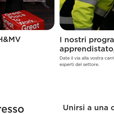
n H&MV
I nostri progr
apprendistato,
Date il via alla vostra car
esperti del settore.
Unirsi a una c
resso