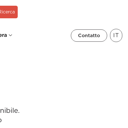
Ricerca
IT
era
Contatto
ibile.
o