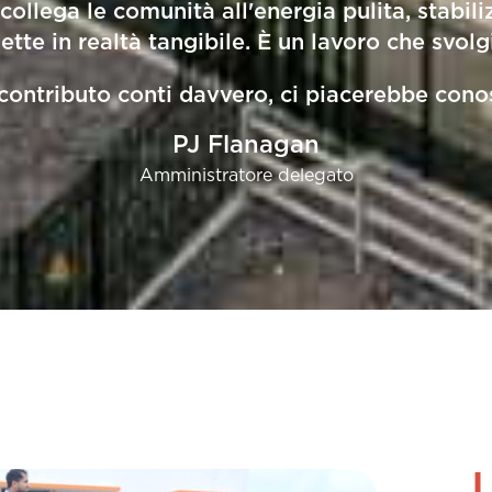
ollega le comunità all'energia pulita, stabiliz
nette in realtà tangibile. È un lavoro che sv
contributo conti davvero, ci piacerebbe conos
PJ Flanagan
Amministratore delegato