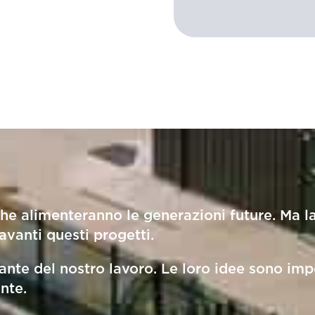
che alimenteranno le generazioni future. Ma l
avanti questi progetti.
nte del nostro lavoro. Le loro idee sono impo
nte.