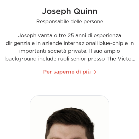
Joseph Quinn
Responsabile delle persone
Joseph vanta oltre 25 anni di esperienza
dirigenziale in aziende internazionali blue-chip e in
importanti società private. Il suo ampio
background include ruoli senior presso The Victor
Smorgon Group, EY, Accenture e BDO, in Irlanda,
Per saperne di più
Regno Unito e Australia. In qualità di Chief People
Officer di H&MV, Joseph gestirà tutte le operazioni
relative alle risorse umane, con particolare
attenzione all'acquisizione di talenti e
all'apprendimento e sviluppo. Il suo ruolo sarà
fondamentale per assicurarsi i talenti giusti per
alimentare la crescita dell'azienda, sostenere la sua
espansione in nuove regioni e mantenere la cultura
positiva che è stata al centro del successo di