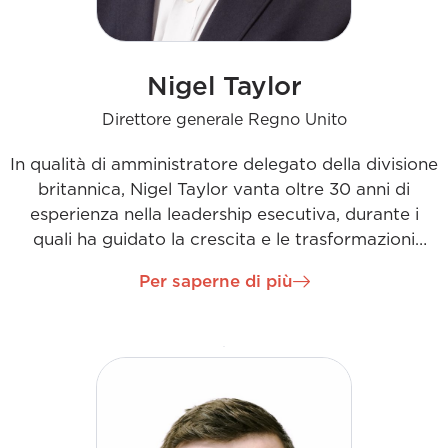
Nigel Taylor
Direttore generale Regno Unito
In qualità di amministratore delegato della divisione
britannica, Nigel Taylor vanta oltre 30 anni di
esperienza nella leadership esecutiva, durante i
quali ha guidato la crescita e le trasformazioni
strategiche dell'azienda. Nel corso della sua
Per saperne di più
brillante carriera, Nigel ha messo a frutto la sua
esperienza nei settori dei servizi energetici,
dell'edilizia e in altri ambiti. Entra a far parte
dell'azienda per guidare il prossimo capitolo di
sviluppo e successo nel mercato britannico. Con
uno stile di leadership motivante e una ricerca
incessante dell'eccellenza, Nigel supervisiona la