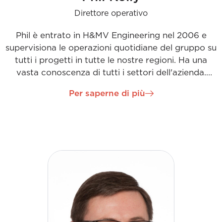
Direttore operativo
Phil è entrato in H&MV Engineering nel 2006 e
supervisiona le operazioni quotidiane del gruppo su
tutti i progetti in tutte le nostre regioni. Ha una
vasta conoscenza di tutti i settori dell'azienda.
Continua a concentrarsi sul mantenimento e sullo
Per saperne di più
sviluppo delle relazioni con i clienti, costruendo al
contempo team eccezionali per fornire un lavoro di
qualità ai nostri clienti. La sua visione come Chief
Operating Officer è incentrata sulla collaborazione
con tutte le parti interessate e sul continuo
sviluppo del nostro personale attraverso un
pensiero innovativo e soluzioni sostenibili.