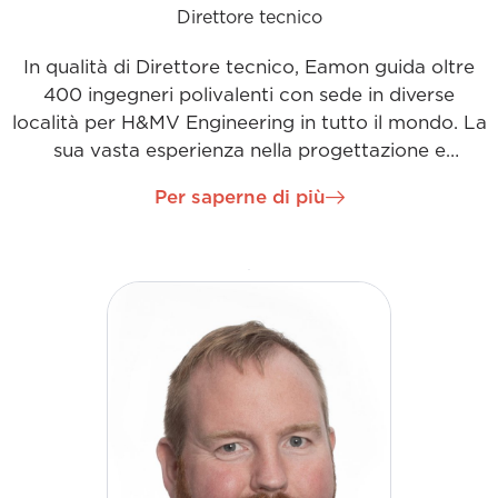
Direttore tecnico
In qualità di Direttore tecnico, Eamon guida oltre
400 ingegneri polivalenti con sede in diverse
località per H&MV Engineering in tutto il mondo. La
sua vasta esperienza nella progettazione e
gestione di progetti di sottostazioni ad alta
Per saperne di più
tensione gli consente di essere un mentore pratico
per il reparto. Eamon è profondamente interessato
allo sviluppo professionale continuo e sostiene i
programmi di sviluppo dell'azienda e le affiliazioni
agli organismi di settore.