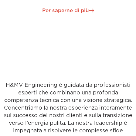
comprovata esperienza nella realizzazione di
Per saperne di più
progetti di successo dall'inizio alla fine. Patrick è
stato una forza trainante nello stabilire il nostro hub
di ingegneria nella regione di Dublino ed è stato
rapidamente promosso a Direttore di progetto. In
questo ruolo Patrick supervisiona molti dei nostri
progetti mission-critical internazionali e irlandesi ed
è un sostenitore del continuo sviluppo
professionale dei laureati in ingegneria.
H&MV Engineering è guidata da professionisti
esperti che combinano una profonda
competenza tecnica con una visione strategica.
Concentriamo la nostra esperienza interamente
sul successo dei nostri clienti e sulla transizione
verso l'energia pulita. La nostra leadership è
impegnata a risolvere le complesse sfide