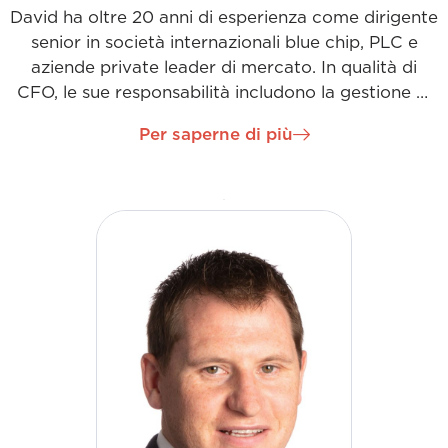
David ha oltre 20 anni di esperienza come dirigente
senior in società internazionali blue chip, PLC e
aziende private leader di mercato. In qualità di
CFO, le sue responsabilità includono la gestione di
tutti gli aspetti della funzione finanziaria a supporto
Per saperne di più
della nostra strategia di crescita. Ciò viene
realizzato attraverso lo sviluppo, la gestione e il
controllo delle prestazioni finanziarie dell'azienda in
più sedi attraverso un'efficace rendicontazione
finanziaria (interna ed esterna), budgeting e
previsioni, rischio e conformità e monitoraggio
delle metriche chiave di performance. La chiave
per raggiungere i nostri obiettivi comuni per David
e il team con cui lavora è operare in una cultura di
lavoro di squadra e di supporto alle priorità
aziendali.