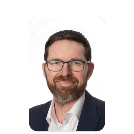
Nel suo ruolo presso H&MV, David sarà
responsabile della supervisione di tutti gli aspetti
della funzione Salute, Sicurezza e Ambiente (HSE)
dell'azienda. Implementerà un approccio completo
al ciclo di vita dei progetti e si concentrerà sulla
promozione della cultura della salute e del
benessere di H&MV. Tra le sue responsabilità
principali ci sarà quella di guidare l'impegno
dell'azienda a raggiungere l'eccellenza negli
standard di salute, sicurezza e ambiente come
parte della nostra strategia di crescita globale.