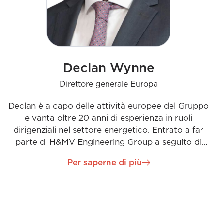
Declan Wynne
Direttore generale Europa
Declan è a capo delle attività europee del Gruppo
e vanta oltre 20 anni di esperienza in ruoli
dirigenziali nel settore energetico. Entrato a far
parte di H&MV Engineering Group a seguito di
un'acquisizione, Declan apporta una mentalità
Per saperne di più
imprenditoriale, una solida formazione
ingegneristica e un dinamico senso degli affari,
integrati da uno stile di leadership incentrato sulle
persone. La sua passione per l'ingegneria e la
decarbonizzazione guida la sua visione di costruire