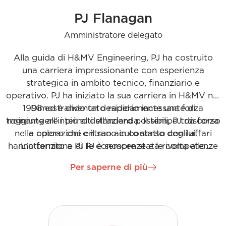
PJ Flanagan
Amministratore delegato
Alla guida di H&MV Engineering, PJ ha costruito
una carriera impressionante con esperienza
strategica in ambito tecnico, finanziario e
operativo. PJ ha iniziato la sua carriera in H&MV nel
1998 ed è diventato rapidamente una forza
Dimostrando un desiderio incessante di
trainante all'interno dell'azienda. Il tempo trascorso
raggiungere i più alti standard possibili, PJ dà forza
nelle operazioni e il suo acuto senso degli affari
a coloro che entrano in contatto con lui.
hanno fornito a PJ le conoscenze e le competenze
L'attenzione di PJ è sempre stata rivolta allo
sviluppo di offerte di soluzioni EPC per i principali
necessarie per posizionarlo come leader del
Per saperne di più
utenti industriali e servizi pubblici a livello globale.
settore.