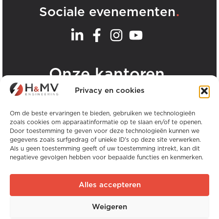
.
Sociale evenementen
.
Onze kantoren
Privacy en cookies
Bekijk alle H&MV kantoren
Om de beste ervaringen te bieden, gebruiken we technologieën
zoals cookies om apparaatinformatie op te slaan en/of te openen.
Door toestemming te geven voor deze technologieën kunnen we
gegevens zoals surfgedrag of unieke ID's op deze site verwerken.
Als u geen toestemming geeft of uw toestemming intrekt, kan dit
negatieve gevolgen hebben voor bepaalde functies en kenmerken.
Copyright © H&MV Engineering. Alle rechten
voorbehouden.
Alles accepteren
Website door Avalanche
Weigeren
Wereldwijde ervaring. Lokale expertise.