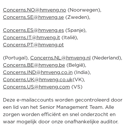
Concerns.NO@hmveng.no
(Noorwegen),
Concerns.SE@hmveng.se
(Zweden),
Concerns.ES@hmveng.es
(Spanje),
Concerns.IT@hmveng.it
(Italië),
Concerns.PT@hmveng.pt
(Portugal),
Concerns.NL@hmveng.nl
(Nederland),
Concerns.BE@hmveng.be
(België),
Concerns.IND@hmveng.co.in
(India),
Concerns.UK@hmveng.co.uk
(VK),
Concerns.US@hmveng.com
(VS)
Deze e-mailaccounts worden gecontroleerd door
een lid van het Senior Management Team. Alle
zorgen worden efficiënt en snel onderzocht en
waar mogelijk door onze onafhankelijke auditor.