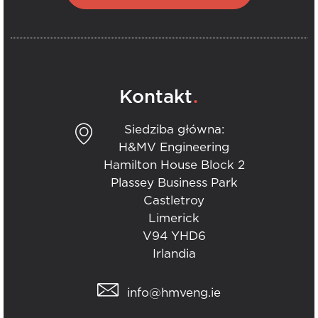
.
Kontakt
Siedziba główna:
H&MV Engineering
Hamilton House Block 2
Plassey Business Park
Castletroy
Limerick
V94 YHD6
Irlandia
info@hmveng.ie