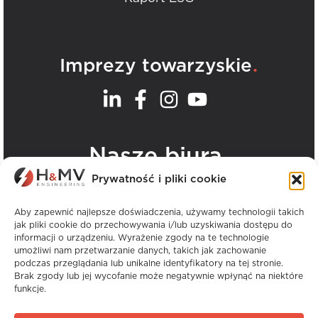
.
Imprezy towarzyskie
.
Nasze biura
Prywatność i pliki cookie
Zobacz wszystkie biura H&MV
Aby zapewnić najlepsze doświadczenia, używamy technologii takich
jak pliki cookie do przechowywania i/lub uzyskiwania dostępu do
informacji o urządzeniu. Wyrażenie zgody na te technologie
umożliwi nam przetwarzanie danych, takich jak zachowanie
podczas przeglądania lub unikalne identyfikatory na tej stronie.
Brak zgody lub jej wycofanie może negatywnie wpłynąć na niektóre
funkcje.
Prawa autorskie © H&MV Engineering. Wszelkie
prawa zastrzeżone.