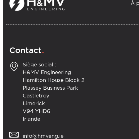
À 
.
Contact
Siège social :
H&MV Engineering
Hamilton House Block 2
Plassey Business Park
Castletroy
Limerick
V94 YHD6
Irlande
info@hmveng.ie