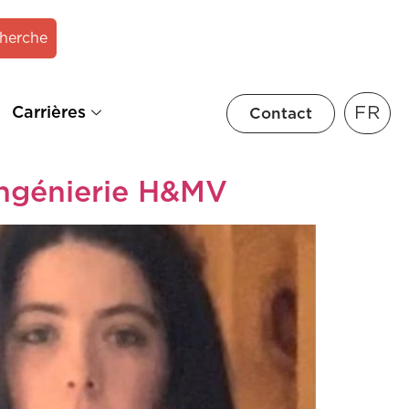
herche
FR
Carrières
Contact
ingénierie H&MV