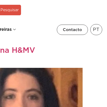
Pesquisar
PT
reiras
Contacto
e na H&MV