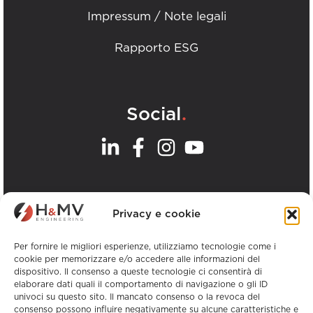
Impressum / Note legali
Rapporto ESG
.
Social
.
I nostri uffici
Privacy e cookie
Visualizza tutti gli uffici H&MV
Per fornire le migliori esperienze, utilizziamo tecnologie come i
cookie per memorizzare e/o accedere alle informazioni del
dispositivo. Il consenso a queste tecnologie ci consentirà di
elaborare dati quali il comportamento di navigazione o gli ID
univoci su questo sito. Il mancato consenso o la revoca del
consenso possono influire negativamente su alcune caratteristiche e