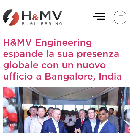
IT
H&MV Engineering
espande la sua presenza
globale con un nuovo
ufficio a Bangalore, India