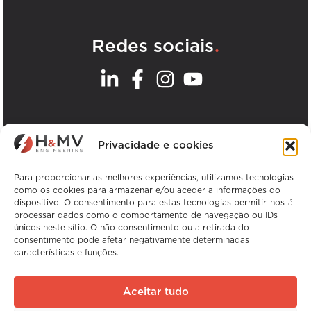
.
Redes sociais
.
Os nossos escritórios
Privacidade e cookies
Ver todos os escritórios da H&MV
Para proporcionar as melhores experiências, utilizamos tecnologias
como os cookies para armazenar e/ou aceder a informações do
dispositivo. O consentimento para estas tecnologias permitir-nos-á
processar dados como o comportamento de navegação ou IDs
únicos neste sítio. O não consentimento ou a retirada do
consentimento pode afetar negativamente determinadas
características e funções.
Copyright © H&MV Engineering. Todos os
direitos reservados.
Aceitar tudo
Sítio Web da Avalanche