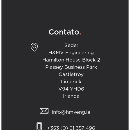
.
Contato
Sede:
H&MV Engineering
Hamilton House Block 2
Plassey Business Park
Castletroy
Limerick
V94 YHD6
Irlanda
info@hmveng.ie
+353 (0) 61 357 496