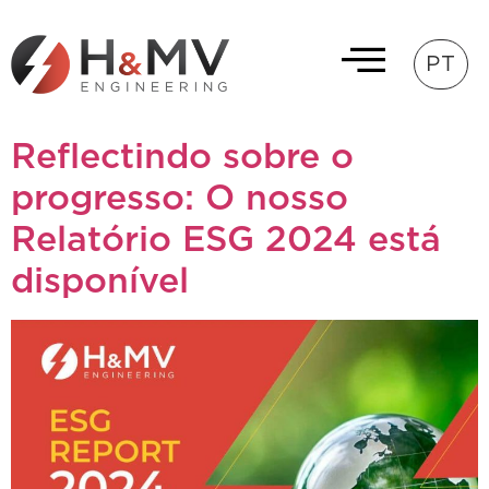
PT
Reflectindo sobre o
progresso: O nosso
Relatório ESG 2024 está
disponível