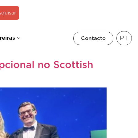
squisar
PT
reiras
Contacto
cional no Scottish