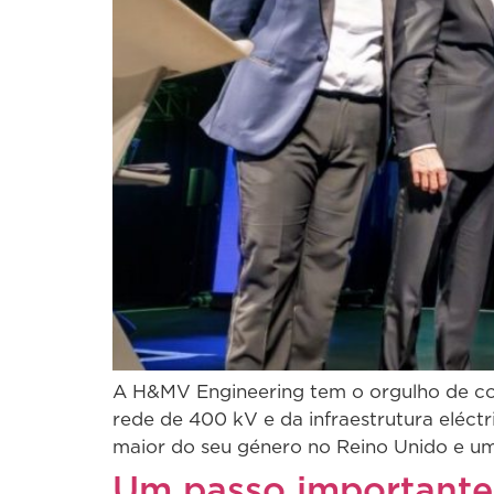
A H&MV Engineering tem o orgulho de con
rede de 400 kV e da infraestrutura eléc
maior do seu género no Reino Unido e u
Um passo importante 