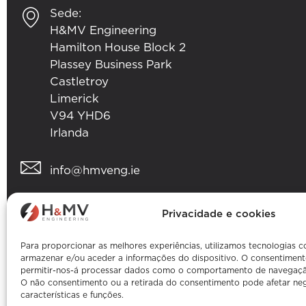
Sede:
H&MV Engineering
Hamilton House Block 2
Plassey Business Park
Castletroy
Limerick
V94 YHD6
Irlanda
info@hmveng.ie
+353 (0) 61 357 496
Privacidade e cookies
Para proporcionar as melhores experiências, utilizamos tecnologias 
armazenar e/ou aceder a informações do dispositivo. O consentiment
permitir-nos-á processar dados como o comportamento de navegação 
O não consentimento ou a retirada do consentimento pode afetar ne
características e funções.