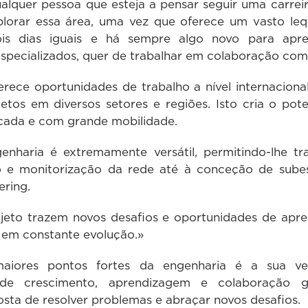
alquer pessoa que esteja a pensar seguir uma carreir
xplorar essa área, uma vez que oferece um vasto le
ois dias iguais e há sempre algo novo para apre
pecializados, quer de trabalhar em colaboração com e
ece oportunidades de trabalho a nível internaciona
os em diversos setores e regiões. Isto cria o pote
icada e com grande mobilidade.
enharia é extremamente versátil, permitindo-lhe tr
o e monitorização da rede até à conceção de subes
ring.
jeto trazem novos desafios e oportunidades de apr
 em constante evolução.»
ores pontos fortes da engenharia é a sua vers
s de crescimento, aprendizagem e colaboração 
ta de resolver problemas e abraçar novos desafios.