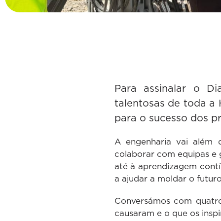
Para assinalar o D
talentosas de toda a
para o sucesso dos p
A engenharia vai além d
colaborar com equipas e g
até à aprendizagem contí
a ajudar a moldar o futur
Conversámos com quatro 
causaram e o que os inspir