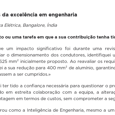
s da excelência em engenharia
 Elétrica, Bangalore, Índia
o ou uma tarefa em que a sua contribuição tenha ti
e um impacto significativo foi durante uma rev
iar o dimensionamento dos condutores, identifiquei
25 mm² inicialmente proposto. Ao reavaliar os requis
ei a sua redução para 400 mm² de alumínio, garant
uassem a ser cumpridos.»
ter tido a confiança necessária para questionar o pr
ndo em estreita colaboração com a equipa, a altera
antagem em termos de custos, sem comprometer a s
rou como a Inteligência de Engenharia, mesmo a um 