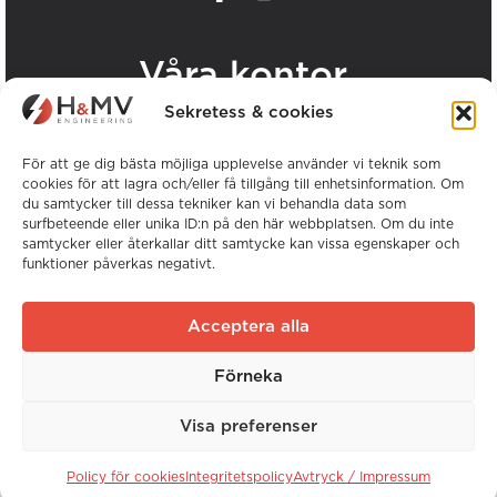
.
Våra kontor
Sekretess & cookies
Visa alla H&MV-kontor
För att ge dig bästa möjliga upplevelse använder vi teknik som
cookies för att lagra och/eller få tillgång till enhetsinformation. Om
du samtycker till dessa tekniker kan vi behandla data som
surfbeteende eller unika ID:n på den här webbplatsen. Om du inte
samtycker eller återkallar ditt samtycke kan vissa egenskaper och
funktioner påverkas negativt.
Copyright © H&MV Engineering. Alla rättigheter
förbehållna.
Acceptera alla
Webbplats av Avalanche
Förneka
Global erfarenhet. Lokal expertis.
Visa preferenser
Webbplats av
Avalanche
Policy för cookies
Integritetspolicy
Avtryck / Impressum