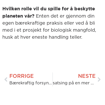
Hvilken rolle vil du spille for å beskytte
planeten vår?
Enten det er gjennom din
egen bærekraftige praksis eller ved å bli
med i et prosjekt for biologisk mangfold,
husk at hver eneste handling teller.
FORRIGE
NESTE
Bærekraftig forsyning av fremtiden: Fremgang for Bracklone 110 kV øko-transformatorstasjon
satsing på en mer bærekraftig fremtid: Elektrifisering av H&MV Engineerings flåte