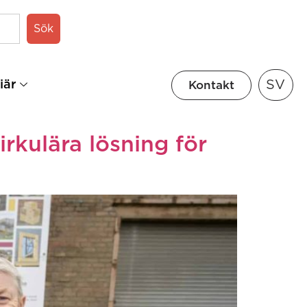
Sök
SV
iär
Kontakt
rkulära lösning för