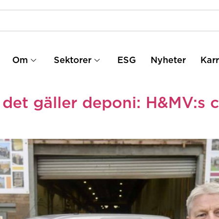
Om
Sektorer
ESG
Nyheter
Karr
det gäller deponi: H&MV:s ci