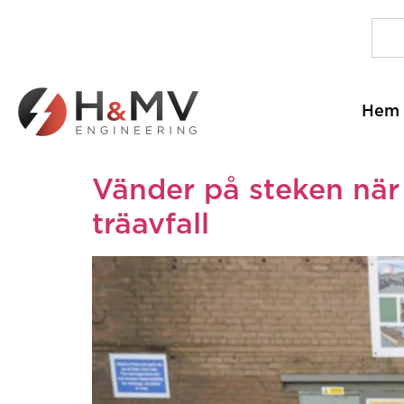
Hem
Vänder på steken när 
träavfall