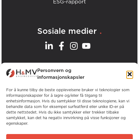
ESG-rapport
.
Sosiale medier
.
Våre kontorer
Personvern og
informasjonskapsler
Se alle H&MV-kontorer
For å kunne tilby de beste opplevelsene bruker vi teknologier som
informasjonskapsler for å lagre og/eller få tilgang til
enhetsinformasjon. Hvis du samtykker til disse teknologiene, kan vi
behandle data som for eksempel surfeatferd eller unike ID-er på
dette nettstedet. Hvis du ikke samtykker eller trekker tilbake
samtykket, kan det ha negativ innvirkning på visse funksjoner og
egenskaper.
Opphavsrett © H&MV Engineering. Alle