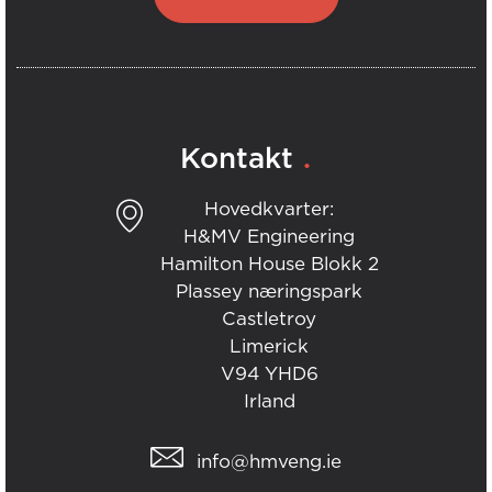
.
Kontakt
Hovedkvarter:
H&MV Engineering
Hamilton House Blokk 2
Plassey næringspark
Castletroy
Limerick
V94 YHD6
Irland
info@hmveng.ie