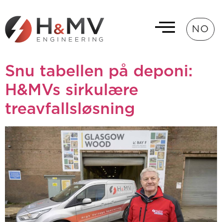
NO
Snu tabellen på deponi:
H&MVs sirkulære
treavfallsløsning