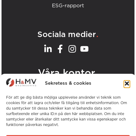
ESG-rapport
.
Sociala medier
.
Våra kontor
Sekretess & cookies
Visa alla H&MV-kontor
För att ge dig bästa möjliga upplevelse använder vi teknik som
cookies för att lagra och/eller få tillgång till enhetsinformation. Om
du samtycker till dessa tekniker kan vi behandla data som
surfbeteende eller unika ID:n på den här webbplatsen. Om du inte
samtycker eller återkallar ditt samtycke kan vissa egenskaper och
funktioner påverkas negativt.
Copyright © H&MV Engineering. Alla rättigheter