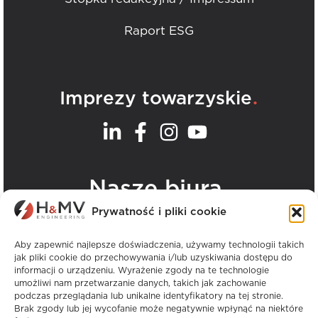
Raport ESG
.
Imprezy towarzyskie
.
Nasze biura
Prywatność i pliki cookie
Zobacz wszystkie biura H&MV
Aby zapewnić najlepsze doświadczenia, używamy technologii takich
jak pliki cookie do przechowywania i/lub uzyskiwania dostępu do
informacji o urządzeniu. Wyrażenie zgody na te technologie
umożliwi nam przetwarzanie danych, takich jak zachowanie
podczas przeglądania lub unikalne identyfikatory na tej stronie.
Brak zgody lub jej wycofanie może negatywnie wpłynąć na niektóre