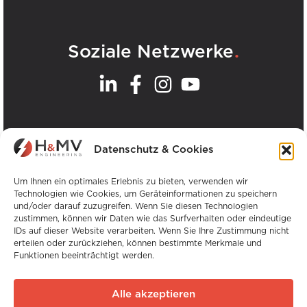
.
Soziale Netzwerke
.
Unsere Büros
Datenschutz & Cookies
Alle H&MV-Büros anzeigen
Um Ihnen ein optimales Erlebnis zu bieten, verwenden wir
Technologien wie Cookies, um Geräteinformationen zu speichern
und/oder darauf zuzugreifen. Wenn Sie diesen Technologien
zustimmen, können wir Daten wie das Surfverhalten oder eindeutige
IDs auf dieser Website verarbeiten. Wenn Sie Ihre Zustimmung nicht
erteilen oder zurückziehen, können bestimmte Merkmale und
Funktionen beeinträchtigt werden.
Urheberrecht © H&MV Engineering. Alle Rechte
vorbehalten.
Alle akzeptieren