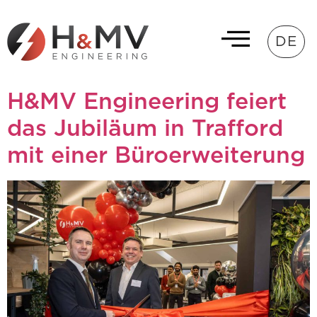
DE
H&MV Engineering feiert
das Jubiläum in Trafford
mit einer Büroerweiterung