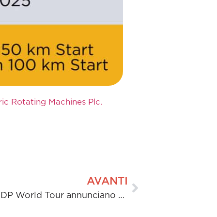
ic Rotating Machines Plc.
AVANTI
H&MV Engineering e DP World Tour annunciano una partnership strategica per più tornei fino al 2027