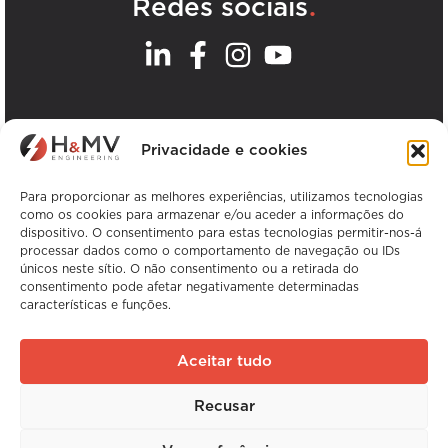
.
Redes sociais
.
Os nossos escritórios
Privacidade e cookies
Ver todos os escritórios da H&MV
Para proporcionar as melhores experiências, utilizamos tecnologias
como os cookies para armazenar e/ou aceder a informações do
dispositivo. O consentimento para estas tecnologias permitir-nos-á
processar dados como o comportamento de navegação ou IDs
únicos neste sítio. O não consentimento ou a retirada do
consentimento pode afetar negativamente determinadas
características e funções.
Copyright © H&MV Engineering. Todos os
direitos reservados.
Aceitar tudo
Sítio Web da Avalanche
Recusar
Experiência global. Especialização local.