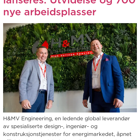
lanseres: Utvidelse og 700
nye arbeidsplasser
H&MV Engineering, en ledende global leverandør
av spesialiserte design-, ingeniør- og
konstruksjonstjenester for energimarkedet, åpnet