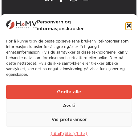
.
Våre kontorer
Personvern og
informasjonskapsler
Se alle H&MV-kontorer
For å kunne tilby de beste opplevelsene bruker vi teknologier som
informasjonskapsler for å lagre og/eller få tilgang til
enhetsinformasjon. Hvis du samtykker til disse teknologiene, kan vi
behandle data som for eksempel surfeatferd eller unike ID-er på
dette nettstedet. Hvis du ikke samtykker eller trekker tilbake
samtykket, kan det ha negativ innvirkning på visse funksjoner og
egenskaper.
Opphavsrett © H&MV Engineering. Alle
rettigheter forbeholdt.
Godta alle
Nettsted av Avalanche
Avslå
Global erfaring. Lokal ekspertise.
Vis preferanser
Nettsted av
Avalanche
{tittel}
{tittel}
{tittel}