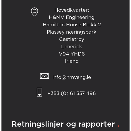
Hovedkvarter:
H&MV Engineering
Hamilton House Blokk 2
Plassey næringspark
Castletroy
Limerick
V94 YHD6
Irland
info@hmveng.ie
+353 (0) 61 357 496
.
Retningslinjer og rapporter