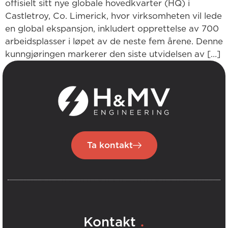
offisielt sitt nye globale hovedkvarter (HQ) i
Castletroy, Co. Limerick, hvor virksomheten vil lede
en global ekspansjon, inkludert opprettelse av 700
arbeidsplasser i løpet av de neste fem årene. Denne
kunngjøringen markerer den siste utvidelsen av […]
Ta kontakt
.
Kontakt