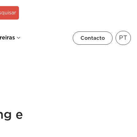
squisar
PT
reiras
Contacto
ng e