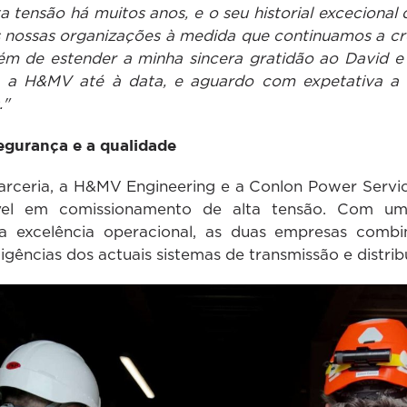
 tensão há muitos anos, e o seu historial excecional 
as nossas organizações à medida que continuamos a c
ém de estender a minha sincera gratidão ao David e
 a H&MV até à data, e aguardo com expetativa a c
."
gurança e a qualidade
arceria, a H&MV Engineering e a Conlon Power Servi
lável em comissionamento de alta tensão. Com u
a excelência operacional, as duas empresas combi
gências dos actuais sistemas de transmissão e distribu